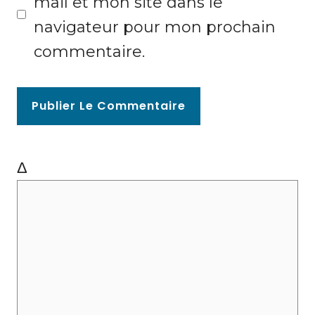
mail et mon site dans le
e
l
navigateur pour mon prochain
w
commentaire.
e
b
Δ