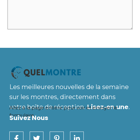
Les meilleures nouvelles de la semaine
sur les montres, directement dans
votre boîte de réception.
Lisez-en une
.
Allez à la page entière
pour voir et envoyer le
formulaire.
Suivez Nous