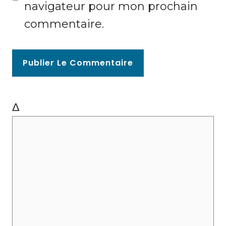
navigateur pour mon prochain
w
commentaire.
e
b
Δ