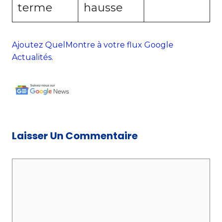
terme
hausse
Ajoutez QuelMontre à votre flux Google
Actualités.
Laisser Un Commentaire
C
o
m
m