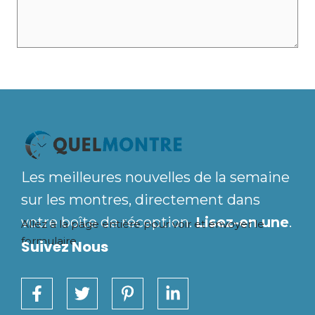
Les meilleures nouvelles de la semaine
sur les montres, directement dans
votre boîte de réception.
Lisez-en une
.
Allez à la page entière
pour voir et envoyer le
formulaire.
Suivez Nous