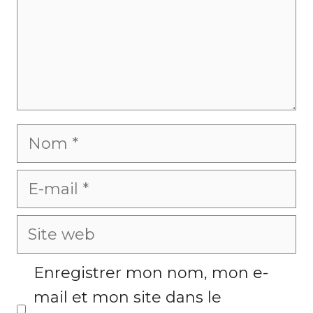
e
n
t
a
i
N
r
o
e
E
m
-
S
m
i
a
Enregistrer mon nom, mon e-
t
i
mail et mon site dans le
e
l